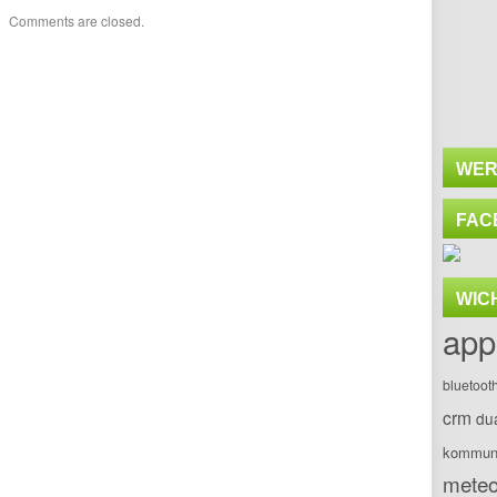
Comments are closed.
WER
FAC
WIC
app
bluetoot
crm
du
kommuni
meteo