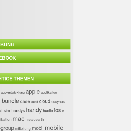
BUNG
EBOOK
HTIGE THEMEN
apple
app-entwicklung
applikation
bundle
case
cloud
h
cosynus
cebit
handy
ios
al-sim-handys
huelle
it
mac
kation
meteoearth
mobile
group
mobil
mitteilung