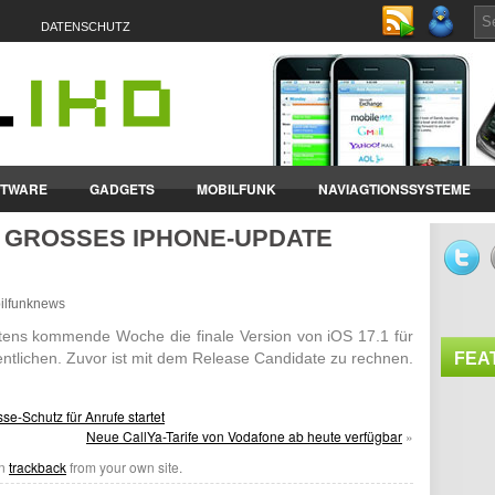
DATENSCHUTZ
FTWARE
GADGETS
MOBILFUNK
NAVIAGTIONSSYSTEME
R GROSSES IPHONE-UPDATE B
ET-PCS
VERTRÄGE & TARIFE
bilfunknews
­tens kommende Woche die finale Version von iOS 17.1 für
ent­lichen. Zuvor ist mit dem Release Candi­date zu rechnen.
FEA
e-Schutz für Anrufe startet
Neue CallYa-Tarife von Vodafone ab heute verfügbar
»
an
trackback
from your own site.