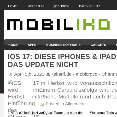
HOME
IMPRESSUM
[[ODLINKS]]
DATENSCHUTZ
HOME
APPS
BUSINESS SOFTWARE
GADGETS
IOS 17: DIESE IPHONES & IP
SMARTPHONES & HANDYS
TABLET-PCS
VERTRÄGE & TAR
DAS UPDATE NICHT
April 5th, 2023
teltarif.de - mobicroco - Chann
Im Herbst wird voraus­sicht­lic
Einem Gerücht zufolge wird de
iPhone-Modelle (und auch iPads)
Posted in Allgemein
«
Neue o2-Tarife jetzt verfügbar: Teurer und mehr drin
WhatsApp: Texte v