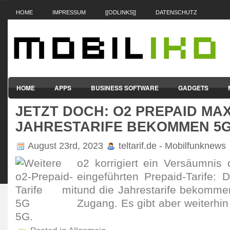
HOME
IMPRESSUM
[[ODLINKS]]
DATENSCHUTZ
HOME
APPS
BUSINESS SOFTWARE
GADGETS
JETZT DOCH: O2 PREPAID MA
SMARTPHONES & HANDYS
TABLET-PCS
VERTRÄGE & TAR
JAHRESTARIFE BEKOMMEN 5
August 23rd, 2023
teltarif.de - Mobilfunknews
o2 korri­giert ein Versäumnis
einge­führten Prepaid-Tarife:
und die Jahres­tarife bekomm
Zugang. Es gibt aber weiterhin
5G.