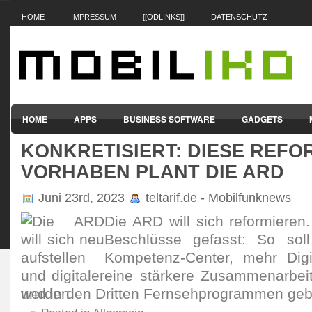
HOME
IMPRESSUM
[[ODLINKS]]
DATENSCHUTZ
HOME
APPS
BUSINESS SOFTWARE
GADGETS
KONKRETISIERT: DIESE REFO
SMARTPHONES & HANDYS
TABLET-PCS
VERTRÄGE & TAR
VORHABEN PLANT DIE ARD
Juni 23rd, 2023
teltarif.de - Mobilfunknews
Die ARD will sich refor­miere
Beschlüsse gefasst: So soll
Kompe­tenz-Center, mehr Dig
eine stär­kere Zusam­men­arbei
und in den Dritten Fern­seh­pro­grammen ge