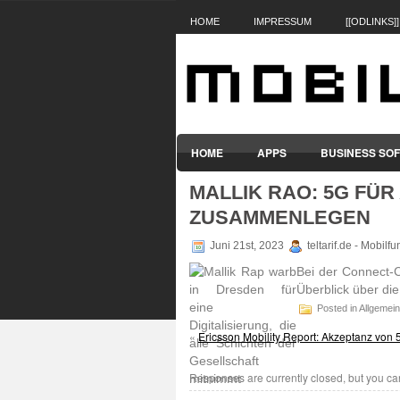
HOME
IMPRESSUM
[[ODLINKS]]
HOME
APPS
BUSINESS SO
MALLIK RAO: 5G FÜR
SMARTPHONES & HANDYS
TABL
ZUSAMMENLEGEN
Juni 21st, 2023
teltarif.de - Mobil
Bei der Connect-
Über­blick über di
Posted in Allgemein
«
Ericsson Mobility Report: Akzeptanz von
Responses are currently closed, but you c