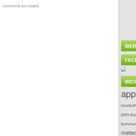
Comments are closed.
WER
FAC
WIC
app
bluetoot
crm
du
kommuni
meteo