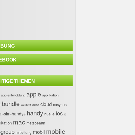
BUNG
EBOOK
HTIGE THEMEN
apple
app-entwicklung
applikation
bundle
case
cloud
h
cosynus
cebit
handy
ios
al-sim-handys
huelle
it
mac
kation
meteoearth
mobile
group
mobil
mitteilung