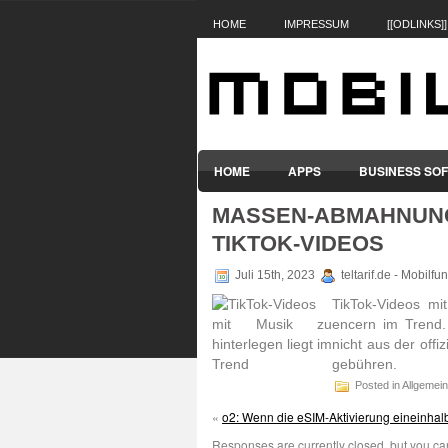
HOME
IMPRESSUM
[[ODLINKS]]
HOME
APPS
BUSINESS SO
MASSEN-ABMAHNUNG
SMARTPHONES & HANDYS
TABL
TIKTOK-VIDEOS
Juli 15th, 2023
teltarif.de - Mobilf
TikTok-Videos mit
encern im Trend
nicht aus der offi
gebühren.
Posted in Allgemein
«
o2: Wenn die eSIM-Aktivierung eineinhal
Responses are currently closed, but you c