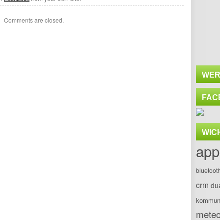
Comments are closed.
WER
FAC
WIC
app
bluetoot
crm
du
kommuni
meteo