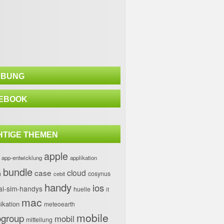
BUNG
EBOOK
HTIGE THEMEN
apple
app-entwicklung
applikation
bundle
case
cloud
h
cosynus
cebit
handy
ios
al-sim-handys
huelle
it
mac
kation
meteoearth
mobile
group
mobil
mitteilung