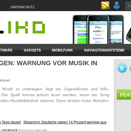
DATENSCHUTZ
FTWARE
GADGETS
MOBILFUNK
NAVIAGTIONSSYSTEME
EN: WARNUNG VOR MUSIK IN
ET-PCS
VERTRÄGE & TARIFE
unknews
 Musik zu unter­legen, liegt bei Jugend­lichen und Influ­
. Der Spaß könnte jedoch teuer werden, wenn der Song
FEA
­ziellen Musik­biblio­thek stammt. Dann drohen hohe Abmahn­
b Tage dauert
Streaming: Deutsche geben 14 Prozent weniger aus
»
an
trackback
from your own site.