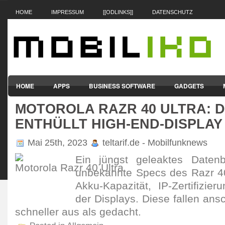
HOME
IMPRESSUM
[[ODLINKS]]
DATENSCHUTZ
HOME
APPS
BUSINESS SOFTWARE
GADGETS
MOTOROLA RAZR 40 ULTRA: 
SMARTPHONES & HANDYS
TABLET-PCS
VERTRÄGE & TAR
ENTHÜLLT HIGH-END-DISPLAY
Mai 25th, 2023
teltarif.de - Mobilfunknews
Ein jüngst gele­aktes Daten­b
unbe­kannte Specs des Razr 40
Akku-Kapa­zität, IP-Zerti­fizie
der Displays. Diese fallen ans
schneller aus als gedacht.