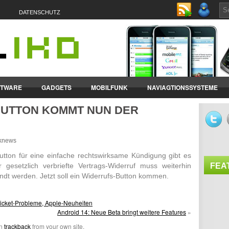
DATENSCHUTZ
FTWARE
GADGETS
MOBILFUNK
NAVIAGTIONSSYSTEME
UTTON KOMMT NUN DER
ET-PCS
VERTRÄGE & TARIFE
nknews
utton für eine einfache rechts­wirk­same Kündi­gung gibt es
 gesetz­lich verbriefte Vertrags-Widerruf muss weiterhin
FEA
ndt werden. Jetzt soll ein Wider­rufs-Button kommen.
ticket-Probleme, Apple-Neuheiten
Android 14: Neue Beta bringt weitere Features
»
an
trackback
from your own site.