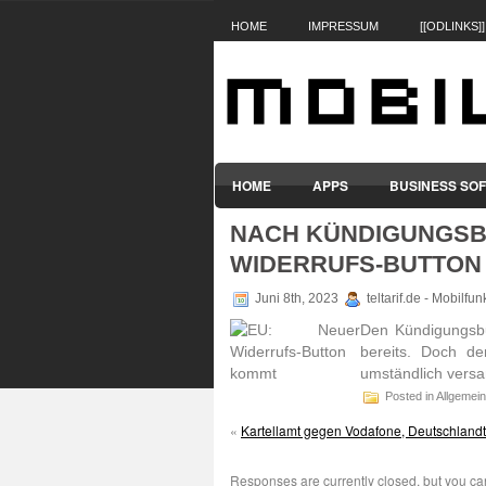
HOME
IMPRESSUM
[[ODLINKS]]
HOME
APPS
BUSINESS SO
NACH KÜNDIGUNGSB
SMARTPHONES & HANDYS
TABL
WIDERRUFS-BUTTON
Juni 8th, 2023
teltarif.de - Mobilfu
Den Kündi­gungs­b
bereits. Doch der
umständ­lich versa
Posted in Allgemein
«
Kartellamt gegen Vodafone, Deutschland
Responses are currently closed, but you c