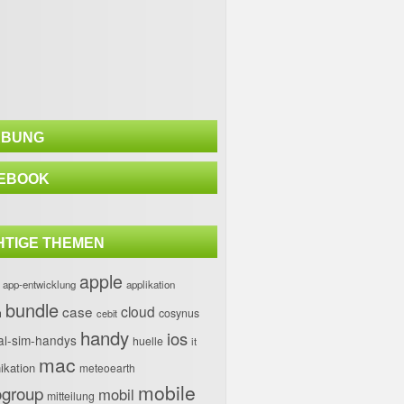
BUNG
EBOOK
HTIGE THEMEN
apple
app-entwicklung
applikation
bundle
case
cloud
h
cosynus
cebit
handy
ios
al-sim-handys
huelle
it
mac
kation
meteoearth
mobile
group
mobil
mitteilung