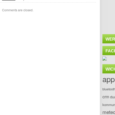
Comments are closed.
WER
FAC
WIC
app
bluetoot
crm
du
kommuni
meteo