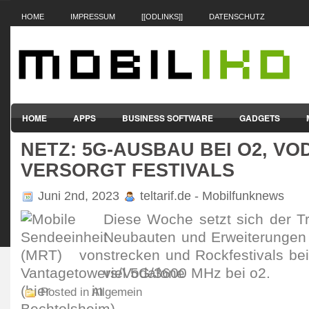
HOME
IMPRESSUM
[[ODLINKS]]
DATENSCHUTZ
HOME
APPS
BUSINESS SOFTWARE
GADGETS
NETZ: 5G-AUSBAU BEI O2, V
SMARTPHONES & HANDYS
TABLET-PCS
VERTRÄGE & TAR
VERSORGT FESTIVALS
Juni 2nd, 2023
teltarif.de - Mobilfunknews
Diese Woche setzt sich der Tre
Neubauten und Erwei­terungen
stre­cken und Rock­fes­tivals b
viel 5G/3600 MHz bei o2.
Posted in Allgemein