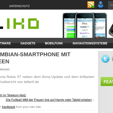
DATENSCHUTZ
FTWARE
GADGETS
MOBILFUNK
NAVIAGTIONSSYSTEME
SYMBIAN-SMARTPHONE MIT
ET-PCS
VERTRÄGE & TARIFE
EEN
funknews
ne Nokia X7 neben dem Anna-Update und dem brillanten
estbericht von teltarif.de.
FEA
uch im Telekom-Netz
Die Fußball-WM der Frauen live auf Handy oder Tablet erleben
»
an
trackback
from your own site.