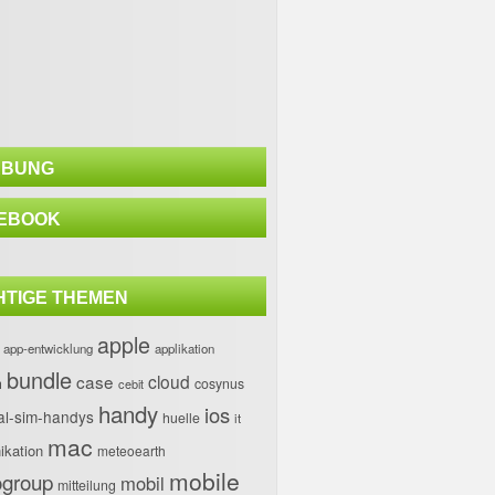
BUNG
EBOOK
HTIGE THEMEN
apple
app-entwicklung
applikation
bundle
case
cloud
h
cosynus
cebit
handy
ios
al-sim-handys
huelle
it
mac
kation
meteoearth
mobile
group
mobil
mitteilung