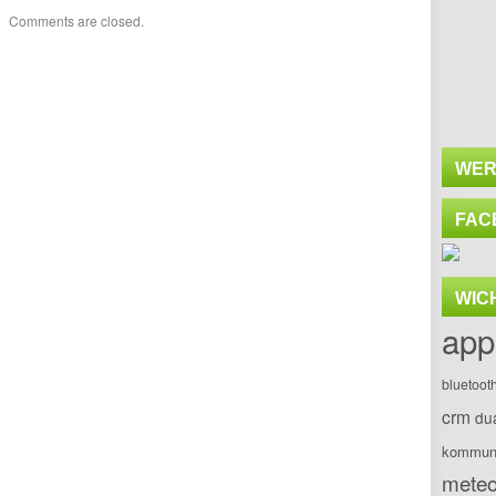
Comments are closed.
WER
FAC
WIC
app
bluetoot
crm
du
kommuni
meteo