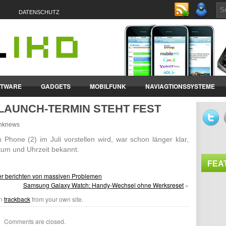
DATENSCHUTZ
FTWARE
GADGETS
MOBILFUNK
NAVIAGTIONSSYSTEME
 LAUNCH-TERMIN STEHT FEST
ET-PCS
VERTRÄGE & TARIFE
funknews
 Phone (2) im Juli vorstellen wird, war schon länger klar,
atum und Uhrzeit bekannt.
FEA
er berichten von massiven Problemen
Samsung Galaxy Watch: Handy-Wechsel ohne Werksreset
»
an
trackback
from your own site.
Comments are closed.