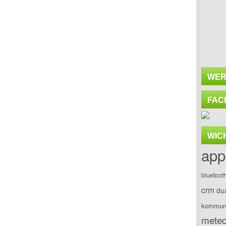
WER
FAC
WIC
app
bluetoot
crm
du
kommuni
meteo