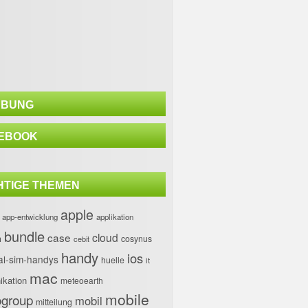
BUNG
EBOOK
HTIGE THEMEN
apple
app-entwicklung
applikation
bundle
case
cloud
h
cosynus
cebit
handy
ios
al-sim-handys
huelle
it
mac
kation
meteoearth
mobile
group
mobil
mitteilung