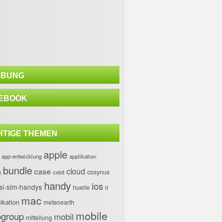
BUNG
EBOOK
HTIGE THEMEN
apple
app-entwicklung
applikation
bundle
case
cloud
h
cosynus
cebit
handy
ios
al-sim-handys
huelle
it
mac
kation
meteoearth
mobile
group
mobil
mitteilung