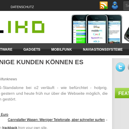
DATENSCHUTZ
FTWARE
GADGETS
MOBILFUNK
NAVIAGTIONSSYSTEME
ENIGE KUNDEN KÖNNEN ES
ET-PCS
VERTRÄGE & TARIFE
bilfunknews
Stan­dalone bei o2 verläuft - wie befürchtet - holprig.
estern und heute früh nur über die Webseite möglich, die
FEA
n gestört.
5 Euro
Cannstatter Wasen: Weniger Telefonate, aber schneller surfen
»
an
trackback
from your own site.