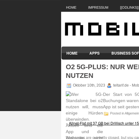
HOME
IMPRESSUM
[[ODLINKS]]
HOME
APPS
BUSINESS SO
O2 5G-PLUS: NUR W
SMARTPHONES & HANDYS
TABL
NUTZEN
Oktober 10th, 2023
teltarif.de - Mo
Der Start von 5G-
Buchungen waren g
App ist seit gester
Posted in Allgemein
«
Allnet-Flat mit 37 GB bei Drillisch unter 1
Responses are currently closed, but you c