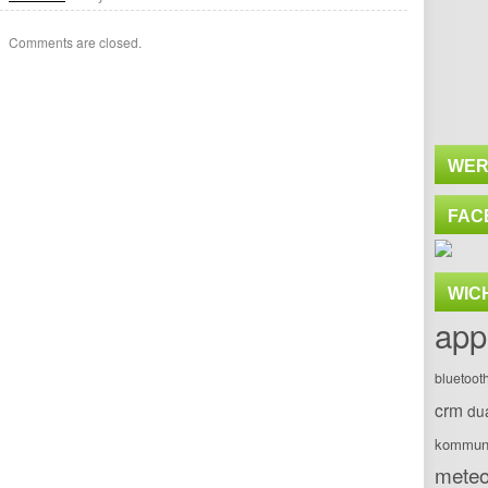
Comments are closed.
WER
FAC
WIC
app
bluetoot
crm
du
kommuni
meteo