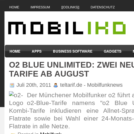
HOME
IMPRESSUM
[[ODLINKS]]
DATENSCHUTZ
HOME
APPS
BUSINESS SOFTWARE
GADGETS
O2 BLUE UNLIMITED: ZWEI NE
SMARTPHONES & HANDYS
TABLET-PCS
VERTRÄGE & TAR
TARIFE AB AUGUST
Juli 20th, 2011
teltarif.de - Mobilfunknews
Der Münchener Mobilfunker o2 führt 
o2-Blue-Tarife namens "o2 Blue U
Kombi-Tarife inkludieren eine Allnet-Spra
Flatrate sowie bei Wahl einer 24-Monats
Flatrate in alle Netze.