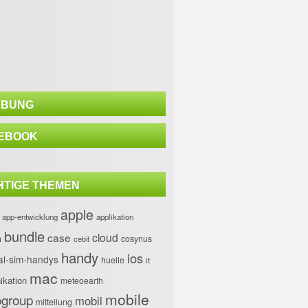
BUNG
EBOOK
HTIGE THEMEN
apple
app-entwicklung
applikation
bundle
case
cloud
h
cosynus
cebit
handy
ios
al-sim-handys
huelle
it
mac
kation
meteoearth
mobile
group
mobil
mitteilung