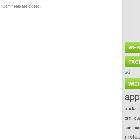
Comments are closed.
WER
FAC
WIC
app
bluetoot
crm
du
kommuni
meteo