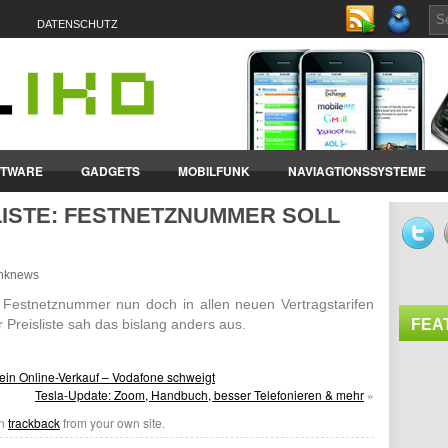
DATENSCHUTZ
FTWARE
GADGETS
MOBILFUNK
NAVIAGTIONSSYSTEME
LISTE: FESTNETZNUMMER SOLL
ET-PCS
VERTRÄGE & TARIFE
funknews
e Fest­netz­nummer nun doch in allen neuen Vertrags­tarifen
r Preis­liste sah das bislang anders aus.
FEA
ein Online-Verkauf – Vodafone schweigt
Tesla-Update: Zoom, Handbuch, besser Telefonieren & mehr
»
an
trackback
from your own site.