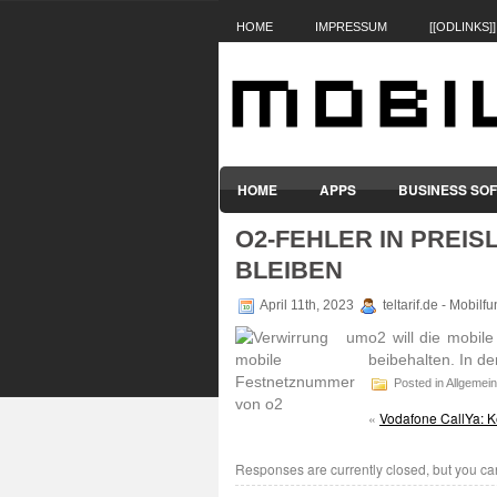
HOME
IMPRESSUM
[[ODLINKS]]
HOME
APPS
BUSINESS SO
O2-FEHLER IN PREIS
SMARTPHONES & HANDYS
TABL
BLEIBEN
April 11th, 2023
teltarif.de - Mobil
o2 will die mobil
beibe­halten. In de
Posted in Allgemein
«
Vodafone CallYa: K
Responses are currently closed, but you c