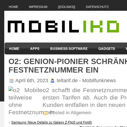
HOME
IMPRESSUM
[[ODLINKS]]
DATENSCHUTZ
HOME
APPS
BUSINESS SOFTWARE
GADGETS
O2: GENION-PIONIER SCHRÄN
SMARTPHONES & HANDYS
TABLET-PCS
VERTRÄGE & TAR
FESTNETZNUMMER EIN
April 6th, 2023
teltarif.de - Mobilfunknews
o2 schafft die Fest­netz­numm
ersten Tarifen ab. Auch die Prei
Kunden entfallen in den neuen 
Posted in Allgemein
«
Samsung: Neue Details zu Galaxy Z Flip5 und Fold5