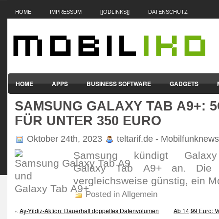
HOME
IMPRESSUM
[[ODLINKS]]
DATENSCHUTZ
HOME
APPS
BUSINESS SOFTWARE
GADGETS
SAMSUNG GALAXY TAB A9+: 5
SMARTPHONES & HANDYS
TABLET-PCS
VERTRÄGE & TAR
FÜR UNTER 350 EURO
Oktober 24th, 2023
teltarif.de - Mobilfunknews
Samsung kündigt Gala
Galaxy Tab A9+ an. Die F
vergleichs­weise günstig, ein Mo
Posted in Allgemein
«
Ay-Yildiz-Aktion: Dauerhaft doppeltes Datenvolumen
Ab 14,99 Euro: V