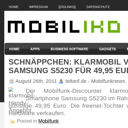
HOME
IMPRESSUM
[[ODLINKS]]
DATENSCHUTZ
HOME
APPS
BUSINESS SOFTWARE
GADGETS
SCHNÄPPCHEN: KLARMOBIL 
SMARTPHONES & HANDYS
TABLET-PCS
VERTRÄGE & TAR
SAMSUNG S5230 FÜR 49,95 E
August 26th, 2011
teltarif.de - Mobilfunknews
Der Mobilfunk-Discounter klarm
Smartphone Samsung S5230 im Rahme
günstige 49,95 Euro. Die freenet-Tochter wi
Hardware verkaufen.
Posted in
Mobilfunk