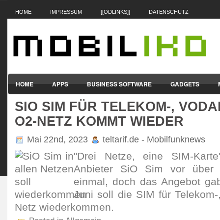
HOME
IMPRESSUM
[[ODLINKS]]
DATENSCHUTZ
HOME
APPS
BUSINESS SOFTWARE
GADGETS
SIO SIM FÜR TELEKOM-, VOD
SMARTPHONES & HANDYS
TABLET-PCS
VERTRÄGE & TAR
O2-NETZ KOMMT WIEDER
Mai 22nd, 2023
teltarif.de - Mobilfunknews
"Drei Netze, eine SIM-Kart
Anbieter SiO Sim vor über 
einmal, doch das Angebot gab
Juni soll die SIM für Telekom-
Netz wieder­kommen.