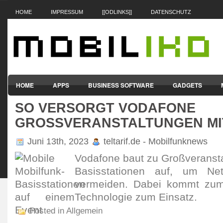
HOME
IMPRESSUM
[[ODLINKS]]
DATENSCHUTZ
HOME
APPS
BUSINESS SOFTWARE
GADGETS
SO VERSORGT VODAFONE
SMARTPHONES & HANDYS
TABLET-PCS
VERTRÄGE & TAR
GROSSVERANSTALTUNGEN MIT 
Juni 13th, 2023
teltarif.de - Mobilfunknews
Voda­fone baut zu Groß­ver­ansta
Basis­sta­tionen auf, um Netz
vermeiden. Dabei kommt zum
Tech­nologie zum Einsatz.
Posted in Allgemein