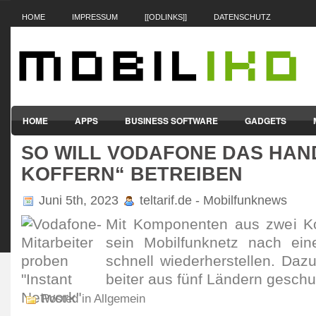
HOME
IMPRESSUM
[[ODLINKS]]
DATENSCHUTZ
HOME
APPS
BUSINESS SOFTWARE
GADGETS
SO WILL VODAFONE DAS HAN
SMARTPHONES & HANDYS
TABLET-PCS
VERTRÄGE & TAR
KOFFERN“ BETREIBEN
Juni 5th, 2023
teltarif.de - Mobilfunknews
Mit Kompo­nenten aus zwei Kof
sein Mobil­funk­netz nach eine
schnell wieder­her­stellen. Daz
beiter aus fünf Ländern geschul
Posted in Allgemein