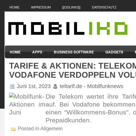
HOME
IMPRESSUM
[[ODLINKS]]
DATENSCHUTZ
HOME
APPS
BUSINESS SOFTWARE
GADGETS
TARIFE & AKTIONEN: TELEKO
SMARTPHONES & HANDYS
TABLET-PCS
VERTRÄGE & TAR
VODAFONE VERDOPPELN VO
Juni 1st, 2023
teltarif.de - Mobilfunknews
Die Telekom wertet ihre Tari
auf. Bei Voda­fone bekomme
einen "Will­kom­mens-Bonus". o
Prepaid­kunden.
Posted in Allgemein