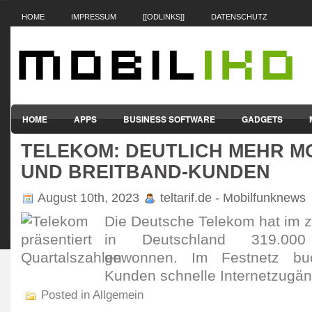
HOME
IMPRESSUM
[[ODLINKS]]
DATENSCHUTZ
HOME
APPS
BUSINESS SOFTWARE
GADGETS
TELEKOM: DEUTLICH MEHR M
SMARTPHONES & HANDYS
TABLET-PCS
VERTRÄGE & TAR
UND BREITBAND-KUNDEN
August 10th, 2023
teltarif.de - Mobilfunknews
Die Deut­sche Telekom hat im 
in Deutsch­land 319.000 
gewonnen. Im Fest­netz b
Kunden schnelle Inter­net­zugä
Posted in Allgemein