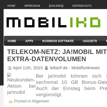
HOME
IMPRESSUM
[[ODLINKS]]
DATENSCHUTZ
HOME
APPS
BUSINESS SOFTWARE
GADGETS
TELEKOM-NETZ: JA!MOBIL MIT
SMARTPHONES & HANDYS
TABLET-PCS
VERTRÄGE & TAR
EXTRA-DATENVOLUMEN
April 11th, 2023
teltarif.de - Mobilfunknews
Bei ja!mobil können sich 
sechsmal 10 GB Bonus-Daten
Auch der Einsteg beim Prep
vergüns­tigt.
Posted in Allgemein