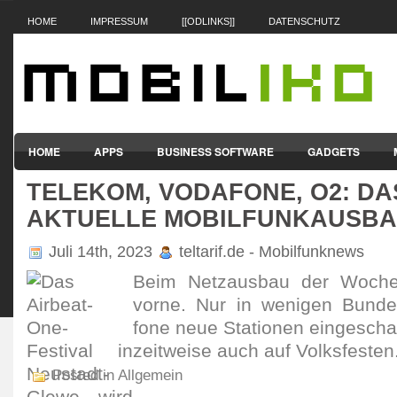
HOME
IMPRESSUM
[[ODLINKS]]
DATENSCHUTZ
HOME
APPS
BUSINESS SOFTWARE
GADGETS
TELEKOM, VODAFONE, O2: DA
SMARTPHONES & HANDYS
TABLET-PCS
VERTRÄGE & TAR
AKTUELLE MOBILFUNKAUSB
Juli 14th, 2023
teltarif.de - Mobilfunknews
Beim Netz­ausbau der Woche
vorne. Nur in wenigen Bundes
fone neue Stationen einge­schal
zeit­weise auch auf Volks­festen
Posted in Allgemein