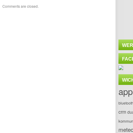
Comments are closed.
WER
FAC
WIC
app
bluetoot
crm
du
kommuni
meteo