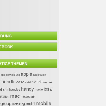
BUNG
EBOOK
HTIGE THEMEN
apple
app-entwicklung
applikation
bundle
case
cloud
h
cosynus
cebit
handy
ios
al-sim-handys
huelle
it
mac
kation
meteoearth
mobile
group
mobil
mitteilung