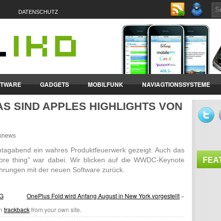
DATENSCHUTZ
FTWARE
GADGETS
MOBILFUNK
NAVIAGTIONSSYSTEME
DAS SIND APPLES HIGHLIGHTS VON
ET-PCS
VERTRÄGE & TARIFE
nknews
ag­abend ein wahres Produkt­feu­erwerk gezeigt. Auch das
more thing" war dabei. Wir blicken auf die WWDC-Keynote
FEA
h­rungen mit der neuen Soft­ware zurück.
5G
OnePlus Fold wird Anfang August in New York vorgestellt
»
an
trackback
from your own site.