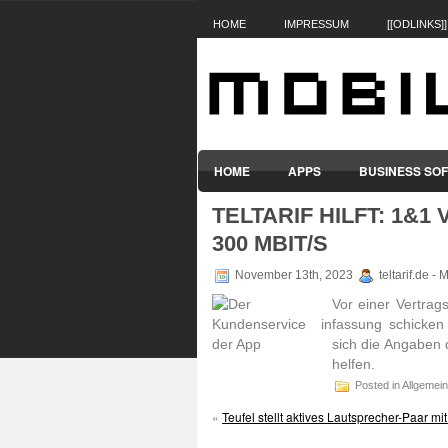
HOME
IMPRESSUM
[[ODLINKS]]
HOME
APPS
BUSINESS SO
TELTARIF HILFT: 1&
SMARTPHONES & HANDYS
TABL
300 MBIT/S
November 13th, 2023
teltarif.de -
Vor einer Vertrag
fas­sung schi­ck
sich die Angaben 
helfen.
Posted in Allgemein
«
Teufel stellt aktives Lautsprecher-Paar m