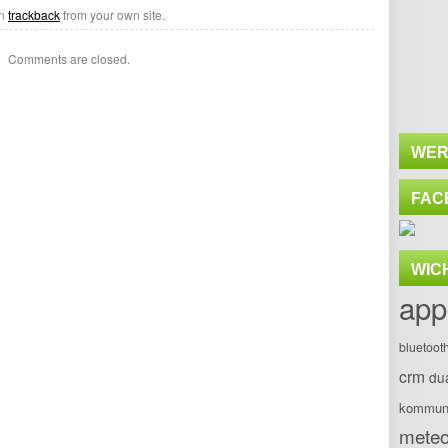
an
trackback
from your own site.
Comments are closed.
WER
FAC
WIC
app
bluetoot
crm
du
kommuni
meteo