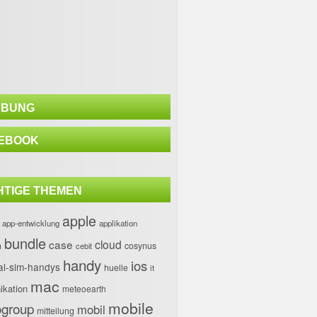
BUNG
EBOOK
HTIGE THEMEN
apple
app-entwicklung
applikation
bundle
case
cloud
h
cosynus
cebit
handy
ios
al-sim-handys
huelle
it
mac
kation
meteoearth
mobile
group
mobil
mitteilung