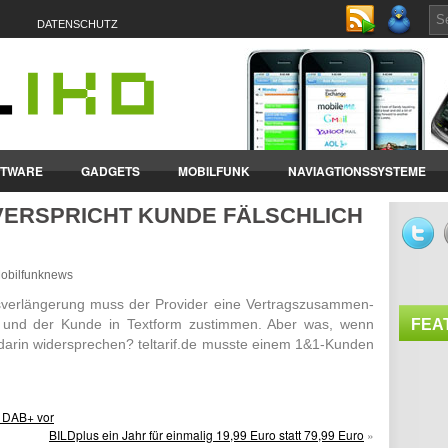
DATENSCHUTZ
FTWARE
GADGETS
MOBILFUNK
NAVIAGTIONSSYSTEME
1 VERSPRICHT KUNDE FÄLSCHLICH
ET-PCS
VERTRÄGE & TARIFE
 Mobilfunknews
s­ver­län­gerung muss der Provider eine Vertrags­zusam­men­
en und der Kunde in Text­form zustimmen. Aber was, wenn
FEA
darin wider­spre­chen? teltarif.de musste einem 1&1-Kunden
it DAB+ vor
BILDplus ein Jahr für einmalig 19,99 Euro statt 79,99 Euro
»