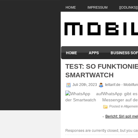
HOME
IMPRESSUM
[[ODLINKS]]
HOME
APPS
BUSINESS SO
TEST: SO FUNKTIONI
SMARTPHONES & HANDYS
TABL
SMARTWATCH
Juli 20th, 2023
teltarif.de - Mobilf
WhatsApp gibt es
Messenger auf der
Posted in Allgemein
«
Bericht: Siri soll 
Responses are currently closed, but you c