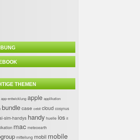
BUNG
EBOOK
HTIGE THEMEN
apple
app-entwicklung
applikation
bundle
case
cloud
h
cosynus
cebit
handy
ios
al-sim-handys
huelle
it
mac
kation
meteoearth
mobile
group
mobil
mitteilung