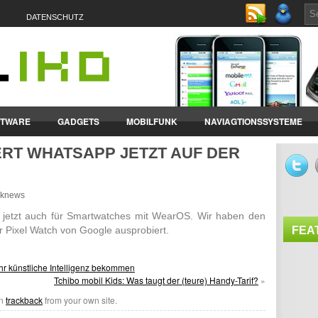
DATENSCHUTZ
FTWARE
GADGETS
MOBILFUNK
NAVIAGTIONSSYSTEME
ERT WHATSAPP JETZT AUF DER
ET-PCS
VERTRÄGE & TARIFE
unknews
 jetzt auch für Smart­watches mit WearOS. Wir haben den
 Pixel Watch von Google auspro­biert.
FEA
mehr künstliche Intelligenz bekommen
Tchibo mobil Kids: Was taugt der (teure) Handy-Tarif?
»
an
trackback
from your own site.