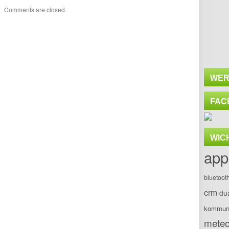
Comments are closed.
WER
FAC
WIC
app
bluetoot
crm
du
kommuni
meteo