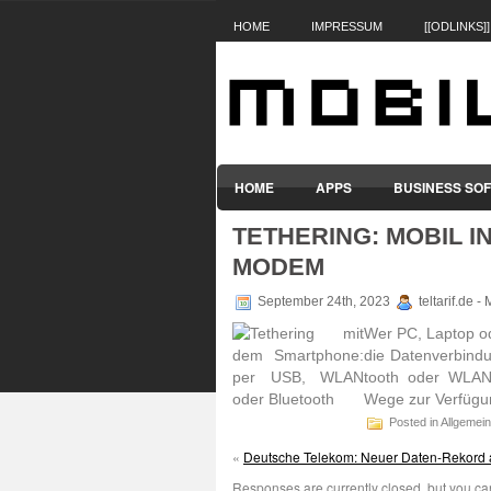
HOME
IMPRESSUM
[[ODLINKS]]
HOME
APPS
BUSINESS SO
TETHERING: MOBIL I
SMARTPHONES & HANDYS
TABL
MODEM
September 24th, 2023
teltarif.de 
Wer PC, Laptop ode
die Daten­verbin­
tooth oder WLAN -
Wege zur Verfü­gu
Posted in Allgemein
«
Deutsche Telekom: Neuer Daten-Rekord 
Responses are currently closed, but you c