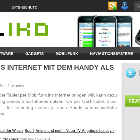
DATENSCHUTZ
FTWARE
GADGETS
MOBILFUNK
NAVIAGTIONSSYSTEME
NS INTERNET MIT DEM HANDY ALS
ET-PCS
VERTRÄGE & TARIFE
- Mobilfunknews
r Tablet per Mobil­funk ins Internet bringen will, kann dazu
dung seines Smart­phones nutzen. Ob per USB-Kabel, Blue­
FEA
 für Tethe­ring stehen je nach Handy unter­schied­liche
ng.
auf der Wiesn
Sport, Anime und mehr: Neue TV-Angebote bei Joyn
»
an
trackback
from your own site.