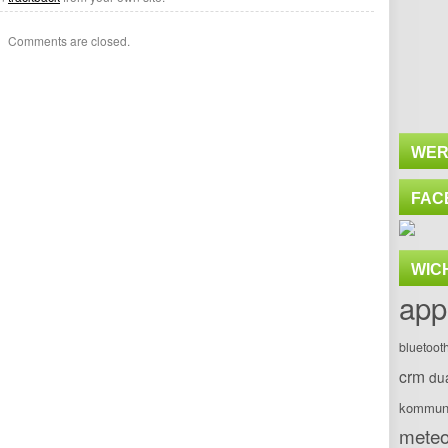
Comments are closed.
WER
FAC
WIC
app
bluetoot
crm
du
kommuni
meteo