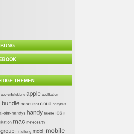
BUNG
EBOOK
HTIGE THEMEN
apple
app-entwicklung
applikation
bundle
case
cloud
h
cosynus
cebit
handy
ios
al-sim-handys
huelle
it
mac
kation
meteoearth
mobile
group
mobil
mitteilung