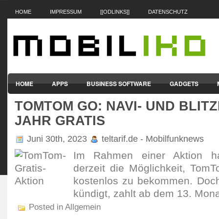
HOME
IMPRESSUM
[[ODLINKS]]
DATENSCHUTZ
HOME
APPS
BUSINESS SOFTWARE
GADGETS
TOMTOM GO: NAVI- UND BLITZ
SMARTPHONES & HANDYS
TABLET-PCS
VERTRÄGE & TAR
JAHR GRATIS
Juni 30th, 2023
teltarif.de - Mobilfunknews
Im Rahmen einer Aktion hab
derzeit die Möglich­keit, Tom
kostenlos zu bekommen. Doch 
kündigt, zahlt ab dem 13. Mona
Posted in Allgemein