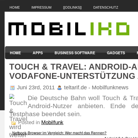
HOME
IMPRESSUM
[[ODLINKS]]
DATENSCHUTZ
HOME
APPS
BUSINESS SOFTWARE
GADGETS
TOUCH & TRAVEL: ANDROID-
SMARTPHONES & HANDYS
TABLET-PCS
VERTRÄGE & TAR
VODAFONE-UNTERSTÜTZUNG 
Juni 23rd, 2011
teltarif.de - Mobilfunknews
Die Deutsche Bahn woll Touch & Trav
Android-Nutzer anbieten. Ende d
Testphase beendet sein.
Posted in
Mobilfunk
«
Netbook-Browser im Vergleich: Wer macht das Rennen?