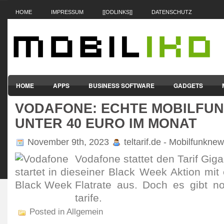
HOME
IMPRESSUM
[[ODLINKS]]
DATENSCHUTZ
HOME
APPS
BUSINESS SOFTWARE
GADGETS
VODAFONE: ECHTE MOBILFUN
SMARTPHONES & HANDYS
TABLET-PCS
VERTRÄGE & TAR
UNTER 40 EURO IM MONAT
November 9th, 2023
teltarif.de - Mobilfunkne
Voda­fone stattet den Tarif G
seiner Black Week Aktion mit 
Flat­rate aus. Doch es gibt no
tarife.
Posted in Allgemein