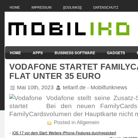
HOME
IMPRESSUM
[[ODLINKS]]
DATENSCHUTZ
HOME
APPS
BUSINESS SOFTWARE
GADGETS
VODAFONE STARTET FAMILYC
SMARTPHONES & HANDYS
TABLET-PCS
VERTRÄGE & TAR
FLAT UNTER 35 EURO
Mai 10th, 2023
teltarif.de - Mobilfunknews
Voda­fone stellt seine Zusatz
Bei den neuen FamilyCard
volumen der Haupt­karte nicht 
Posted in Allgemein
«
iOS 17 vor dem Start: Weitere iPhone-Features durchgesickert