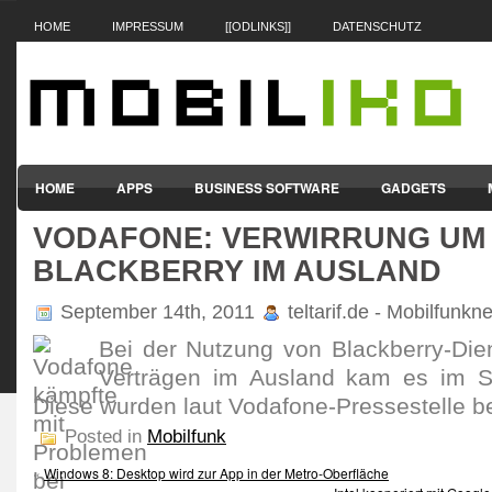
HOME
IMPRESSUM
[[ODLINKS]]
DATENSCHUTZ
HOME
APPS
BUSINESS SOFTWARE
GADGETS
VODAFONE: VERWIRRUNG UM
SMARTPHONES & HANDYS
TABLET-PCS
VERTRÄGE & TAR
BLACKBERRY IM AUSLAND
September 14th, 2011
teltarif.de - Mobilfunkn
Bei der Nutzung von Blackberry-Die
Verträgen im Ausland kam es im 
Diese wurden laut Vodafone-Pressestelle 
Posted in
Mobilfunk
«
Windows 8: Desktop wird zur App in der Metro-Oberfläche