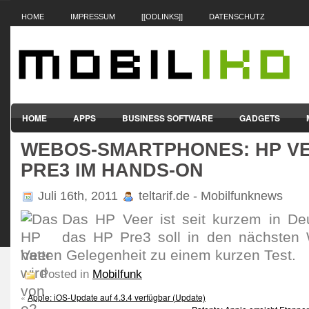
HOME
IMPRESSUM
[[ODLINKS]]
DATENSCHUTZ
HOME
APPS
BUSINESS SOFTWARE
GADGETS
WEBOS-SMARTPHONES: HP VE
SMARTPHONES & HANDYS
TABLET-PCS
VERTRÄGE & TAR
PRE3 IM HANDS-ON
Juli 16th, 2011
teltarif.de - Mobilfunknews
Das HP Veer ist seit kurzem in Deut
das HP Pre3 soll in den nächsten 
hatten Gelegenheit zu einem kurzen Test.
Posted in
Mobilfunk
«
Apple: iOS-Update auf 4.3.4 verfügbar (Update)