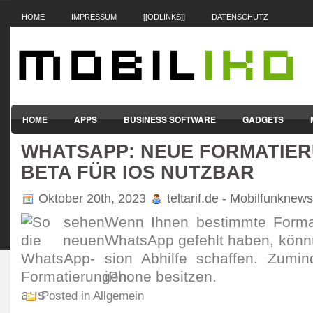
HOME
IMPRESSUM
[[ODLINKS]]
DATENSCHUTZ
HOME
APPS
BUSINESS SOFTWARE
GADGETS
WHATSAPP: NEUE FORMATIER
SMARTPHONES & HANDYS
TABLET-PCS
VERTRÄGE & TAR
BETA FÜR IOS NUTZBAR
Oktober 20th, 2023
teltarif.de - Mobilfunknews
Wenn Ihnen bestimmte Forma­ti
WhatsApp gefehlt haben, könnt
sion Abhilfe schaffen. Zumin
iPhone besitzen.
Posted in Allgemein