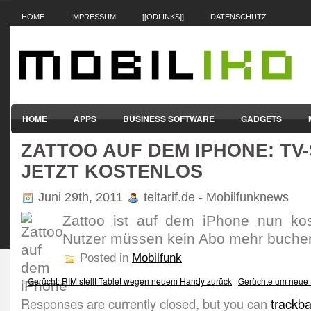
HOME
IMPRESSUM
[[ODLINKS]]
DATENSCHUTZ
HOME
APPS
BUSINESS SOFTWARE
GADGETS
ZATTOO AUF DEM IPHONE: TV
SMARTPHONES & HANDYS
TABLET-PCS
VERTRÄGE & TAR
JETZT KOSTENLOS
Juni 29th, 2011
teltarif.de - Mobilfunknews
Zattoo ist auf dem iPhone nun kos
Nutzer müssen kein Abo mehr buche
Posted in
Mobilfunk
«
Gerücht: RIM stellt Tablet wegen neuem Handy zurück
Gerüchte um neue
Responses are currently closed, but you can
trackb