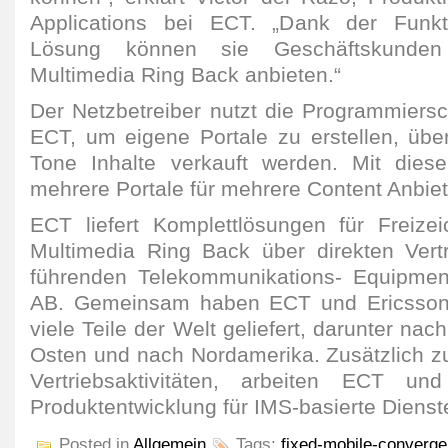
Applications bei ECT. „Dank der Funktio
Lösung können sie Geschäftskunde
Multimedia Ring Back anbieten.“
Der Netzbetreiber nutzt die Programmiersch
ECT, um eigene Portale zu erstellen, übe
Tone Inhalte verkauft werden. Mit die
mehrere Portale für mehrere Content Anbiete
ECT liefert Komplettlösungen für Freize
Multimedia Ring Back über direkten Vert
führenden Telekommunikations- Equipment
AB. Gemeinsam haben ECT und Ericsson
viele Teile der Welt geliefert, darunter nac
Osten und nach Nordamerika. Zusätzlich 
Vertriebsaktivitäten, arbeiten ECT un
Produktentwicklung für IMS-basierte Dien
Posted in
Allgemein
Tags:
fixed-mobile-converg