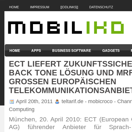
HOME
IMPRESSUM
[[ODLINKS]]
DATENSCHUTZ
HOME
APPS
BUSINESS SOFTWARE
GADGETS
ECT LIEFERT ZUKUNFTSSICHE
SMARTPHONES & HANDYS
TABLET-PCS
VERTRÄGE & TAR
BACK TONE LÖSUNG UND MR
GROSSEN EUROPÄISCHEN T
ELEKOMMUNIKATIONSANBIET
April 20th, 2011
teltarif.de - mobicroco - Chann
Computing
München, 20. April 2010: ECT (European
AG) führender Anbieter für Sprach