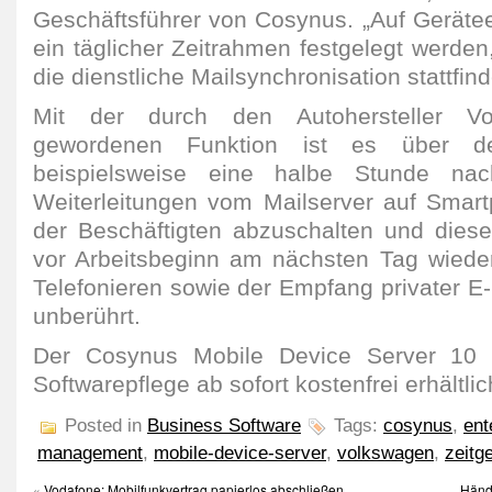
Geschäftsführer von Cosynus. „Auf Gerät
ein täglicher Zeitrahmen festgelegt werde
die dienstliche Mailsynchronisation stattfind
Mit der durch den Autohersteller V
gewordenen Funktion ist es über 
beispielsweise eine halbe Stunde nac
Weiterleitungen vom Mailserver auf Smar
der Beschäftigten abzuschalten und dies
vor Arbeitsbeginn am nächsten Tag wieder
Telefonieren sowie der Empfang privater E
unberührt.
Der Cosynus Mobile Device Server 10 i
Softwarepflege ab sofort kostenfrei erhältlic
Posted in
Business Software
Tags:
cosynus
,
ent
management
,
mobile-device-server
,
volkswagen
,
zeitg
«
Vodafone: Mobilfunkvertrag papierlos abschließen
Händ