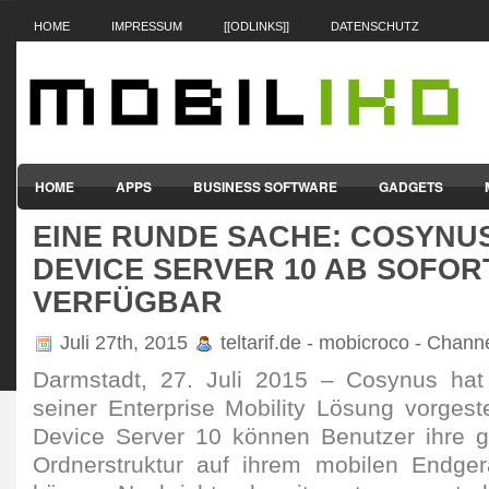
HOME
IMPRESSUM
[[ODLINKS]]
DATENSCHUTZ
HOME
APPS
BUSINESS SOFTWARE
GADGETS
EINE RUNDE SACHE: COSYNU
SMARTPHONES & HANDYS
TABLET-PCS
VERTRÄGE & TAR
DEVICE SERVER 10 AB SOFOR
VERFÜGBAR
Juli 27th, 2015
teltarif.de - mobicroco - Chann
Darmstadt, 27. Juli 2015 – Cosynus hat
seiner Enterprise Mobility Lösung vorgest
Device Server 10 können Benutzer ihre g
Ordnerstruktur auf ihrem mobilen Endger