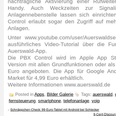
nachträgliche Aktivierung einer Rufweit
Handy. Auch Weckzeiten zur Signali
Anlagennebenstelle lassen sich einrichte
Control erlaubt sogar den Zugriff auf me
Anlagen.
Unter www.youtube.com/user/Auerswaldser
ausführliches Video-Tutorial über die Fu
Auerswald-App.
Die PBX Control wird im Apple App Sto
Version mit allen Grundfunktionen oder als 
Euro angeboten. Die App für Google Andr
Market für 4,99 Euro erhältlich.
Weitere Informationen www.auerswald.de
Posted in
Apps
,
Bilder Galerie
Tags:
auerswald
,
fernsteuerung
,
smartphone
,
telefonanlage
,
voip
«
Schnäppchen-Check: 99-Euro-Tablet mit Android bei Schlecker
9-Cent-Discount