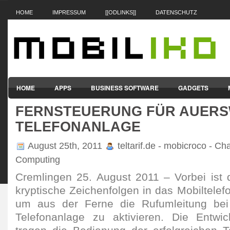
HOME
IMPRESSUM
[[ODLINKS]]
DATENSCHUTZ
HOME
APPS
BUSINESS SOFTWARE
GADGETS
FERNSTEUERUNG FÜR AUERS
SMARTPHONES & HANDYS
TABLET-PCS
VERTRÄGE & TAR
TELEFONANLAGE
August 25th, 2011
teltarif.de - mobicroco - Ch
Computing
Cremlingen 25. August 2011 – Vorbei ist d
kryptische Zeichenfolgen in das Mobiltelef
um aus der Ferne die Rufumleitung bei
Telefonanlage zu aktivieren. Die Entwic