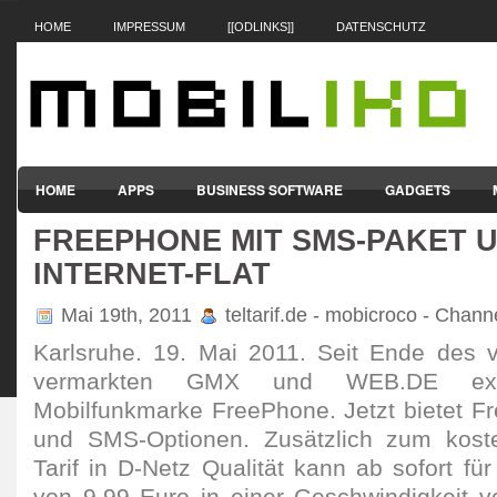
HOME
IMPRESSUM
[[ODLINKS]]
DATENSCHUTZ
HOME
APPS
BUSINESS SOFTWARE
GADGETS
FREEPHONE MIT SMS-PAKET 
SMARTPHONES & HANDYS
TABLET-PCS
VERTRÄGE & TAR
INTERNET-FLAT
Mai 19th, 2011
teltarif.de - mobicroco - Chan
Karlsruhe. 19. Mai 2011. Seit Ende des 
vermarkten GMX und WEB.DE exk
Mobilfunkmarke FreePhone. Jetzt bietet F
und SMS-Optionen. Zusätzlich zum kost
Tarif in D-Netz Qualität kann ab sofort f