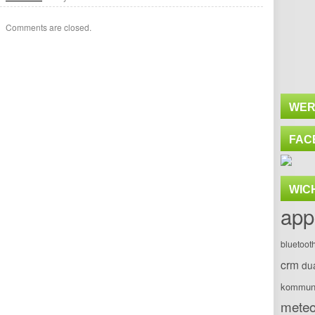
Comments are closed.
WER
FAC
WIC
app
bluetoot
crm
du
kommuni
meteo