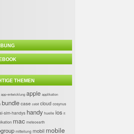
BUNG
EBOOK
HTIGE THEMEN
apple
app-entwicklung
applikation
bundle
case
cloud
h
cosynus
cebit
handy
ios
al-sim-handys
huelle
it
mac
kation
meteoearth
mobile
group
mobil
mitteilung