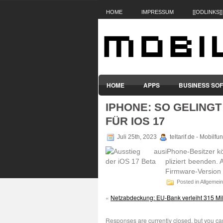
HOME
IMPRESSUM
[[ODLINKS]]
HOME
APPS
BUSINESS SO
IPHONE: SO GELINGT
SMARTPHONES & HANDYS
TABL
FÜR IOS 17
Juli 25th, 2023
teltarif.de - Mobilf
iPhone-Besitzer k
pli­ziert beenden. 
Firm­ware-Version
Posted in Allgemein
«
Netzabdeckung: EU-Bank verleiht 315 Mil
Responses are currently closed, but you c