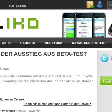
DATENSCHUTZ
FTWARE
GADGETS
MOBILFUNK
NAVIAGTIONSSYSTEME
 DER AUSSTIEG AUS BETA-TEST
ET-PCS
VERTRÄGE & TARIFE
unknews
önnen die Teil­nahme am iOS-Beta-Test schnell und unkom­
Aufwän­diger ist die Wieder­her­stel­lung der aktu­ellen stabilen
FEA
lionen an Cellnex
Roaming: Telefonieren und Surfen in der Schweiz
»
an
trackback
from your own site.