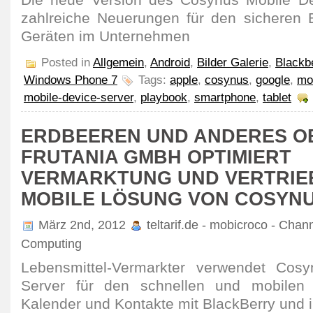
Die neue Version des Cosynus Mobile Dev
zahlreiche Neuerungen für den sicheren 
Geräten im Unternehmen
Posted in
Allgemein
,
Android
,
Bilder Galerie
,
Blackb
Windows Phone 7
Tags:
apple
,
cosynus
,
google
,
mo
mobile-device-server
,
playbook
,
smartphone
,
tablet
ERDBEEREN UND ANDERES O
FRUTANIA GMBH OPTIMIERT
VERMARKTUNG UND VERTRIE
MOBILE LÖSUNG VON COSYN
März 2nd, 2012
teltarif.de - mobicroco - Chan
Computing
Lebensmittel-Vermarkter verwendet Cos
Server für den schnellen und mobilen Z
Kalender und Kontakte mit BlackBerry und 