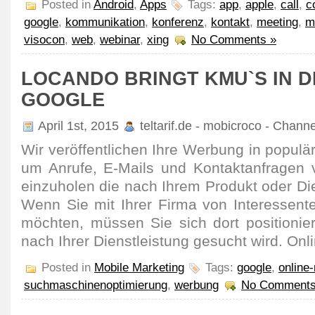
Posted in
Android
,
Apps
Tags:
app
,
apple
,
call
,
c
google
,
kommunikation
,
konferenz
,
kontakt
,
meeting
,
m
visocon
,
web
,
webinar
,
xing
No Comments »
LOCANDO BRINGT KMU`S IN DI
GOOGLE
April 1st, 2015
teltarif.de - mobicroco - Chann
Wir veröffentlichen Ihre Werbung in popul
um Anrufe, E-Mails und Kontaktanfragen 
einzuholen die nach Ihrem Produkt oder Di
Wenn Sie mit Ihrer Firma von Interessen
möchten, müssen Sie sich dort positioni
nach Ihrer Dienstleistung gesucht wird. Onli
Posted in
Mobile Marketing
Tags:
google
,
online
suchmaschinenoptimierung
,
werbung
No Comments