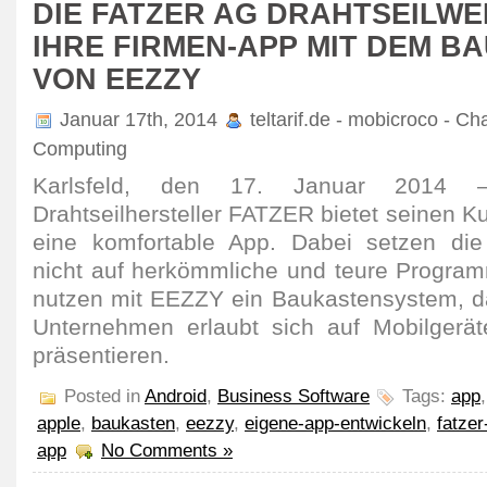
DIE FATZER AG DRAHTSEILW
IHRE FIRMEN-APP MIT DEM B
VON EEZZY
Januar 17th, 2014
teltarif.de - mobicroco - Ch
Computing
Karlsfeld, den 17. Januar 2014 
Drahtseilhersteller FATZER bietet seinen 
eine komfortable App. Dabei setzen die 
nicht auf herkömmliche und teure Progra
nutzen mit EEZZY ein Baukastensystem, d
Unternehmen erlaubt sich auf Mobilgerä
präsentieren.
Posted in
Android
,
Business Software
Tags:
app
apple
,
baukasten
,
eezzy
,
eigene-app-entwickeln
,
fatzer
app
No Comments »