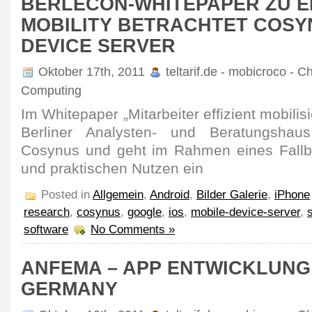
BERLECON-WHITEPAPER ZU E
MOBILITY BETRACHTET COSY
DEVICE SERVER
Oktober 17th, 2011
teltarif.de - mobicroco - C
Computing
Im Whitepaper „Mitarbeiter effizient mobilis
Berliner Analysten- und Beratungsha
Cosynus und geht im Rahmen eines Fallbei
und praktischen Nutzen ein
Posted in
Allgemein
,
Android
,
Bilder Galerie
,
iPhone
research
,
cosynus
,
google
,
ios
,
mobile-device-server
,
software
No Comments »
ANFEMA – APP ENTWICKLUNG
GERMANY