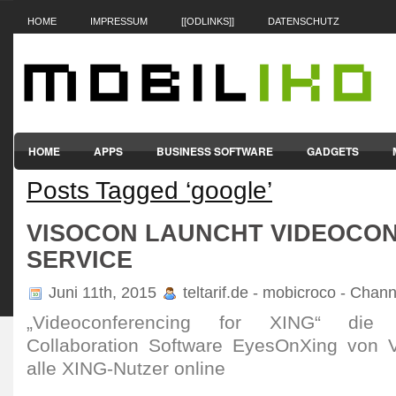
HOME
IMPRESSUM
[[ODLINKS]]
DATENSCHUTZ
HOME
APPS
BUSINESS SOFTWARE
GADGETS
Posts Tagged ‘google’
SMARTPHONES & HANDYS
TABLET-PCS
VERTRÄGE & TAR
VISOCON LAUNCHT VIDEOCO
SERVICE
Juni 11th, 2015
teltarif.de - mobicroco - Chan
„Videoconferencing for XING“ die 
Collaboration Software EyesOnXing von Vi
alle XING-Nutzer online