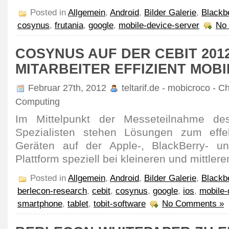
Posted in
Allgemein
,
Android
,
Bilder Galerie
,
Blackb
cosynus
,
frutania
,
google
,
mobile-device-server
No
COSYNUS AUF DER CEBIT 2012
MITARBEITER EFFIZIENT MOBI
Februar 27th, 2012
teltarif.de - mobicroco - C
Computing
Im Mittelpunkt der Messeteilnahme des
Spezialisten stehen Lösungen zum effe
Geräten auf der Apple-, BlackBerry- u
Plattform speziell bei kleineren und mittle
Posted in
Allgemein
,
Android
,
Bilder Galerie
,
Blackb
berlecon-research
,
cebit
,
cosynus
,
google
,
ios
,
mobile-
smartphone
,
tablet
,
tobit-software
No Comments »