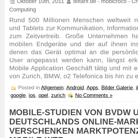
Oktober 10th, 2011
teltarif.de - mobicroco - C
Computing
Rund 500 Millionen Menschen weltweit 
und Tablets zur Kommunikation, Information,
zum Zeitvertreib. Große Unternehmen h
mobilen Endgeräte und der auf ihnen inst
denen das Gerät optimal an die persönli
User angepasst werden kann, längst erk
Mobile Application Geschäft tätig und mi
von Zurich, BMW, o2 Telefonica bis hin zu 
Posted in
Allgemein
,
Android
,
Apps
,
Bilder Galerie
,
google
,
ios
,
opel
,
zurich
No Comments »
MOBILE-STUDIEN VON BVDW 
DEUTSCHLANDS ONLINE-MAR
VERSCHENKEN MARKTPOTENZ