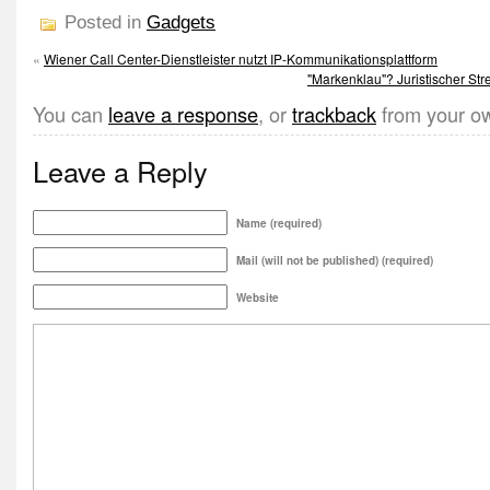
Posted in
Gadgets
«
Wiener Call Center-Dienstleister nutzt IP-Kommunikationsplattform
"Markenklau"? Juristischer St
You can
leave a response
, or
trackback
from your ow
Leave a Reply
Name (required)
Mail (will not be published) (required)
Website