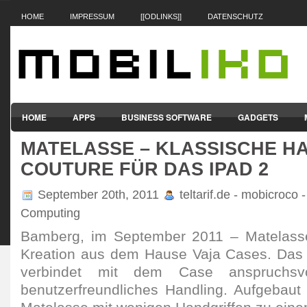
HOME
IMPRESSUM
[[ODLINKS]]
DATENSCHUTZ
HOME
APPS
BUSINESS SOFTWARE
GADGETS
MATELASSE – KLASSISCHE H
SMARTPHONES & HANDYS
TABLET-PCS
VERTRÄGE & TAR
COUTURE FÜR DAS IPAD 2
September 20th, 2011
teltarif.de - mobicroco 
Computing
Bamberg, im September 2011 – Matelasse
Kreation aus dem Hause Vaja Cases. Das 
verbindet mit dem Case anspruchsv
benutzerfreundliches Handling. Aufgebaut 