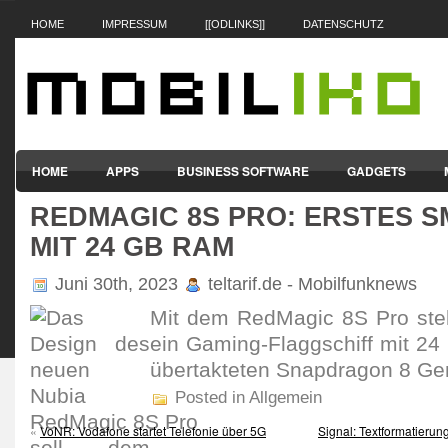
HOME
IMPRESSUM
[[ODLINKS]]
DATENSCHUTZ
HOME
APPS
BUSINESS SOFTWARE
GADGETS
REDMAGIC 8S PRO: ERSTES 
SMARTPHONES & HANDYS
TABLET-PCS
VERTRÄGE & TAR
MIT 24 GB RAM
Juni 30th, 2023
teltarif.de - Mobilfunknews
Mit dem RedMagic 8S Pro ste
ein Gaming-Flagg­schiff mit 
über­tak­teten Snap­dragon 8 Ge
Posted in Allgemein
«
VoNR: Vodafone startet Telefonie über 5G
Signal: Textformatierung 