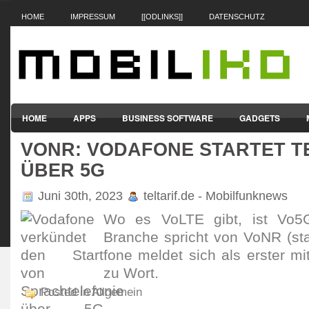
HOME
IMPRESSUM
[[ODLINKS]]
DATENSCHUTZ
HOME
APPS
BUSINESS SOFTWARE
GADGETS
VONR: VODAFONE STARTET T
SMARTPHONES & HANDYS
TABLET-PCS
VERTRÄGE & TAR
ÜBER 5G
Juni 30th, 2023
teltarif.de - Mobilfunknews
Wo es VoLTE gibt, ist Vo5G 
Branche spricht von VoNR (st
fone meldet sich als erster m
zu Wort.
Posted in Allgemein