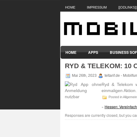
HOME
IMPRESSUM
[[ODLINKS]]
HOME
APPS
BUSINESS SO
RYD & TELEKOM: 10 
SMARTPHONES & HANDYS
TABL
Mai 26th, 2023
teltarif.de - Mobilf
Ryd & Telekom w
einma­ligen Aktion
Posted in Allgemein
«
Hessen: Vereinfach
Responses are currently closed, but you c