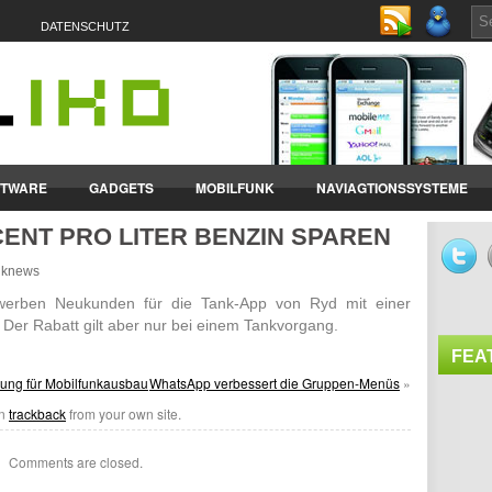
DATENSCHUTZ
FTWARE
GADGETS
MOBILFUNK
NAVIAGTIONSSYSTEME
CENT PRO LITER BENZIN SPAREN
ET-PCS
VERTRÄGE & TARIFE
unknews
erben Neukunden für die Tank-App von Ryd mit einer
. Der Rabatt gilt aber nur bei einem Tank­vor­gang.
FEA
ung für Mobilfunkausbau
WhatsApp verbessert die Gruppen-Menüs
»
an
trackback
from your own site.
Comments are closed.