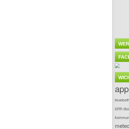
WER
FAC
WIC
app
bluetoot
crm
du
kommuni
meteo