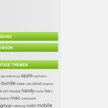
BUNG
EBOOK
HTIGE THEMEN
apple
app-entwicklung
applikation
bundle
case
cloud
h
cosynus
cebit
handy
ios
al-sim-handys
huelle
it
mac
kation
meteoearth
mobile
group
mobil
mitteilung