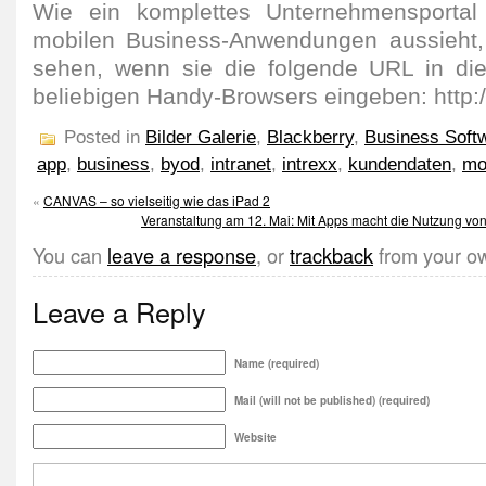
Wie ein komplettes Unternehmensportal
mobilen Business-Anwendungen aussieht,
sehen, wenn sie die folgende URL in die
beliebigen Handy-Browsers eingeben: http:/
Posted in
Bilder Galerie
,
Blackberry
,
Business Soft
app
,
business
,
byod
,
intranet
,
intrexx
,
kundendaten
,
mo
«
CANVAS – so vielseitig wie das iPad 2
Veranstaltung am 12. Mai: Mit Apps macht die Nutzung vo
You can
leave a response
, or
trackback
from your ow
Leave a Reply
Name (required)
Mail (will not be published) (required)
Website