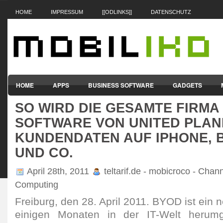
HOME
IMPRESSUM
[[ODLINKS]]
DATENSCHUTZ
HOME
APPS
BUSINESS SOFTWARE
GADGETS
SO WIRD DIE GESAMTE FIRMA 
SMARTPHONES & HANDYS
TABLET-PCS
VERTRÄGE & TAR
SOFTWARE VON UNITED PLAN
KUNDENDATEN AUF IPHONE,
UND CO.
April 28th, 2011
teltarif.de - mobicroco - Chann
Computing
Freiburg, den 28. April 2011. BYOD ist ein ne
einigen Monaten in der IT-Welt herumge