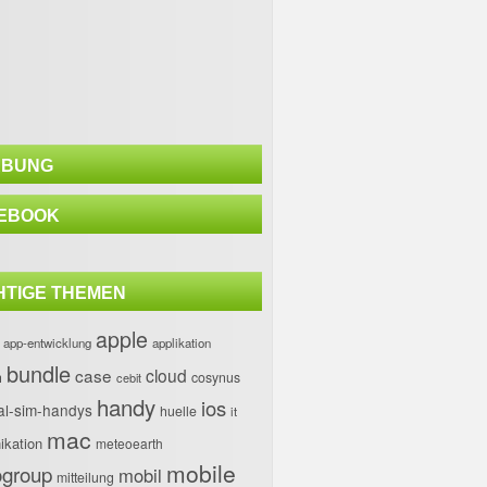
BUNG
EBOOK
HTIGE THEMEN
apple
app-entwicklung
applikation
bundle
case
cloud
h
cosynus
cebit
handy
ios
al-sim-handys
huelle
it
mac
kation
meteoearth
mobile
group
mobil
mitteilung