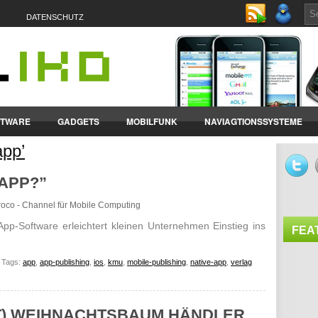
DATENSCHUTZ
FTWARE
GADGETS
MOBILFUNK
NAVIAGTIONSSYSTEME
app’
ET-PCS
VERTRÄGE & TARIFE
 APP?”
croco - Channel für Mobile Computing
App-Software erleichtert kleinen Unternehmen Einstieg ins
FEA
Tags:
app
,
app-publishing
,
ios
,
kmu
,
mobile-publishing
,
native-app
,
verlag
T) WEIHNACHTSBAUM HÄNDLER