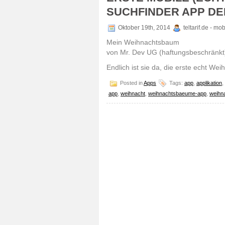
SUCHFINDER APP DE
Oktober 19th, 2014
teltarif.de - m
Mein Weihnachtsbaum
von Mr. Dev UG (haftungsbeschränkt
Endlich ist sie da, die erste echt W
Posted in
Apps
Tags:
app
,
applikation
,
app
,
weihnacht
,
weihnachtsbaeume-app
,
weihn