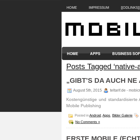
HOME
IMPRESSUM
[[ODLINKS]]
HOME
APPS
BUSINESS SO
Posts Tagged ‘native-
SMARTPHONES & HANDYS
TABL
„GIBT’S DA AUCH NE
August 5th, 2015
teltarif.de - mobi
Kostengünstige und standardisierte 
Mobile Publishing
Posted in
Android
,
Apps
,
Bilder Galerie
No Comments »
ERSTE MOBILE (ECH