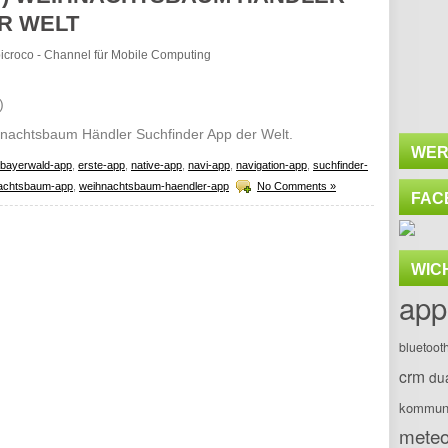
R WELT
obicroco - Channel für Mobile Computing
)
eihnachtsbaum Händler Suchfinder App der Welt.
WER
bayerwald-app
,
erste-app
,
native-app
,
navi-app
,
navigation-app
,
suchfinder-
achtsbaum-app
,
weihnachtsbaum-haendler-app
No Comments »
FAC
WIC
app
bluetoot
crm
du
kommuni
meteo