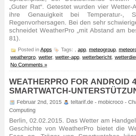
„Guter Rat“. Getestet wurden vier Wetter-
ihre Genauigkeit bei Temperatur-, 
Regenvorhersagen. Bei den sehr schwieri
schneidet WeatherPro „mit Abstand am bes
81).
Posted in
Apps
Tags:
,
app
,
meteogroup
,
meteoro
weatherpro
,
wetter
,
wetter-app
,
wetterbericht
,
wetterdie
No Comments »
WEATHERPRO FOR ANDROID 4.
SMARTWATCH-UNTERSTÜTZU
Februar 2nd, 2015
teltarif.de - mobicroco - Ch
Computing
Berlin, 02.02.2015. Das Wetter am Handgel
Geschichte von WeatherPro bietet die We