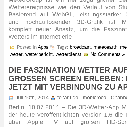
Wetterereignisse wie den Verlauf von St
Basierend auf WebGL, leistungsstarker 
und hochauflösender 3D-Grafik ist M
komplett neuer Ansatz, um die Faszinat
Wetters im Internet erle
Posted in
Apps
Tags:
broadcast
,
meteoearth
,
me
wetter
,
wetterbericht
,
wetterdienst
No Comments »
DIE FASZINATION WETTER AU
GROSSEN SCREEN ERLEBEN: 
ETZT MIT VERBINDUNG ZU AP
Juli 10th, 2014
teltarif.de - mobicroco - Chann
Berlin, 10.07.2014 – Die 3D-Wetter-App Me
der heute veröffentlichten Version 1.6 die 
über Apple TV auf großen HD-Scre