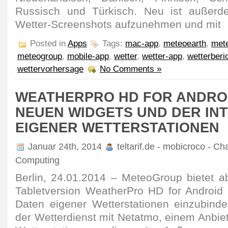
Russisch und Türkisch. Neu ist außerde
Wetter-Screenshots aufzunehmen und mit
Posted in
Apps
Tags:
mac-app
,
meteoearth
,
mete
meteogroup
,
mobile-app
,
wetter
,
wetter-app
,
wetterberi
wettervorhersage
No Comments »
WEATHERPRO HD FOR ANDROID
NEUEN WIDGETS UND DER IN
EIGENER WETTERSTATIONEN
Januar 24th, 2014
teltarif.de - mobicroco - Ch
Computing
Berlin, 24.01.2014 – MeteoGroup bietet ab
Tabletversion WeatherPro HD for Android d
Daten eigener Wetterstationen einzubinde
der Wetterdienst mit Netatmo, einem Anbie