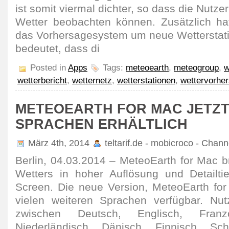
ist somit viermal dichter, so dass die Nutze
Wetter beobachten können. Zusätzlich h
das Vorhersagesystem um neue Wetterstatio
bedeutet, dass di
Posted in
Apps
Tags:
meteoearth
,
meteogroup
,
w
wetterbericht
,
wetternetz
,
wetterstationen
,
wettervorhe
METEOEARTH FOR MAC JETZT 
SPRACHEN ERHÄLTLICH
März 4th, 2014
teltarif.de - mobicroco - Chan
Berlin, 04.03.2014 – MeteoEarth for Mac bri
Wetters in hoher Auflösung und Detailti
Screen. Die neue Version, MeteoEarth for 
vielen weiteren Sprachen verfügbar. Nu
zwischen Deutsch, Englisch, Franzö
Niederländisch, Dänisch, Finnisch, Sch