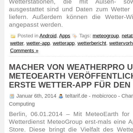
Wetterstationen, die mit Außen- so
ausgestattet sind und Daten zum Wetter u
liefern. Außerdem können die Wetter-Wid
angepasst werden.
Posted in
Android
,
Apps
Tags:
meteogroup
,
neta
wetter
,
wetter-app
,
wetterapp
,
wetterbericht
,
wettervor
Comments »
MACHER VON WEATHERPRO 
METEOEARTH VERÖFFENTLIC
ERSTE WETTER-APP FÜR DEN
Januar 6th, 2014
teltarif.de - mobicroco - Cha
Computing
Berlin, 06.01.2014 – Mit MeteoEarth for
Wetterdienst MeteoGroup erst-mals eine 
Store. Diese bringt die Vielfalt des Wett