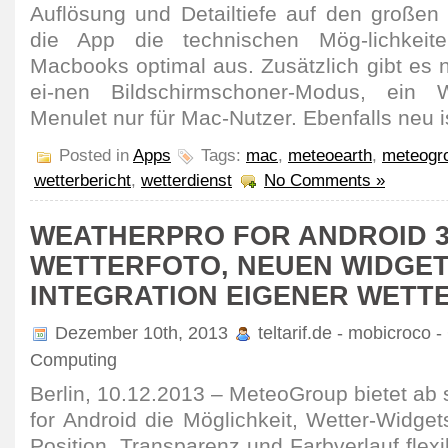
Auflösung und Detailtiefe auf den großen 
die App die technischen Mög-lichke
Macbooks optimal aus. Zusätzlich gibt es 
ei-nen Bildschirmschoner-Modus, ein 
Menulet nur für Mac-Nutzer. Ebenfalls neu i
Posted in
Apps
Tags:
mac
,
meteoearth
,
meteogr
wetterbericht
,
wetterdienst
No Comments »
WEATHERPRO FOR ANDROID 3.
WETTERFOTO, NEUEN WIDGET
INTEGRATION EIGENER WETT
Dezember 10th, 2013
teltarif.de - mobicroco 
Computing
Berlin, 10.12.2013 – MeteoGroup bietet ab 
for Android die Möglichkeit, Wetter-Widgets
Position, Transparenz und Farbverlauf flex