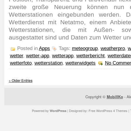
zweite große Neuerung können nun d
Wetterstationen eingebunden werden. D
Wetterdienst mit Netatmo, einem Anbiete
Wetterstationen, die mit Außen- so
ausgestattet sind und Daten zum Wetter und 
Posted in
Apps
Tags:
meteogroup
,
weatherpro
,
w
wetter
,
wetter-app
,
wetterapp
,
wetterbericht
,
wetterdate
wetterfoto
,
wetterstation
,
wetterwidgets
No Commen
« Older Entries
Copyright ©
MobilIKo
- Ak
Powered by
| Designed by:
Free WordPress 4 Themes
| 
WordPress