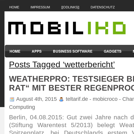
HOME
IMPRESSUM
[[ODLINKS]]
DATENSCHUTZ
HOME
APPS
BUSINESS SOFTWARE
GADGETS
Posts Tagged ‘wetterbericht’
SMARTPHONES & HANDYS
TABLET-PCS
VERTRÄGE & TAR
WEATHERPRO: TESTSIEGER B
RAT“ MIT BESTER REGENPRO
August 4th, 2015
teltarif.de - mobicroco - Cha
Computing
Berlin, 04.08.2015: Gut zwei Jahre nach d
(Stiftung Warentest 5/2013) belegt Wea
Spitzenplatz, bei Deutschlands erstem 