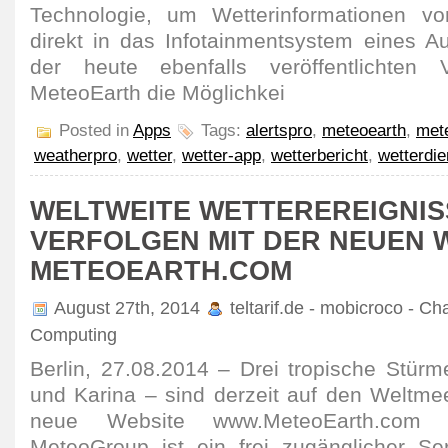
Technologie, um Wetterinformationen v
direkt in das Infotainmentsystem eines Au
der heute ebenfalls veröffentlichten 
MeteoEarth die Möglichkei
Posted in
Apps
Tags:
alertspro
,
meteoearth
,
met
weatherpro
,
wetter
,
wetter-app
,
wetterbericht
,
wetterdie
WELTWEITE WETTEREREIGNIS
VERFOLGEN MIT DER NEUEN 
METEOEARTH.COM
August 27th, 2014
teltarif.de - mobicroco - Ch
Computing
Berlin, 27.08.2014 – Drei tropische Stürm
und Karina – sind derzeit auf den Weltme
neue Website www.MeteoEarth.com 
MeteoGroup ist ein frei zugänglicher Se