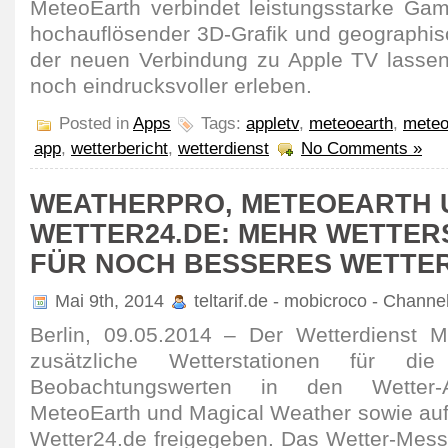
MeteoEarth verbindet leistungsstarke Gam
hochauflösender 3D-Grafik und geographisc
der neuen Verbindung zu Apple TV lassen 
noch eindrucksvoller erleben.
Posted in
Apps
Tags:
appletv
,
meteoearth
,
meteo
app
,
wetterbericht
,
wetterdienst
No Comments »
WEATHERPRO, METEOEARTH 
WETTER24.DE: MEHR WETTER
FÜR NOCH BESSERES WETTE
Mai 9th, 2014
teltarif.de - mobicroco - Channe
Berlin, 09.05.2014 – Der Wetterdienst 
zusätzliche Wetterstationen für di
Beobachtungswerten in den Wetter-
MeteoEarth und Magical Weather sowie auf
Wetter24.de freigegeben. Das Wetter-Mess