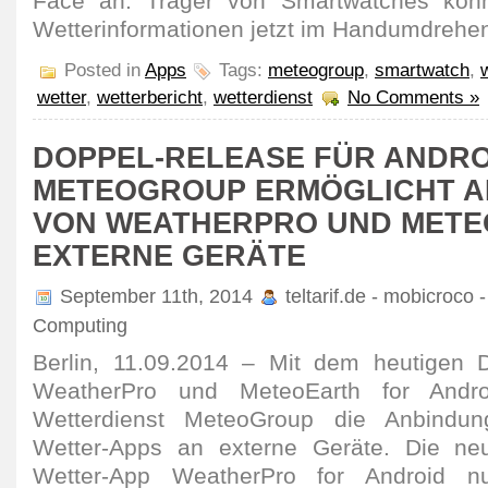
Face an. Träger von Smartwatches könn
Wetterinformationen jetzt im Handumdrehen
Posted in
Apps
Tags:
meteogroup
,
smartwatch
,
wetter
,
wetterbericht
,
wetterdienst
No Comments »
DOPPEL-RELEASE FÜR ANDRO
METEOGROUP ERMÖGLICHT 
VON WEATHERPRO UND METE
EXTERNE GERÄTE
September 11th, 2014
teltarif.de - mobicroco 
Computing
Berlin, 11.09.2014 – Mit dem heutigen 
WeatherPro und MeteoEarth for Androi
Wetterdienst MeteoGroup die Anbindung
Wetter-Apps an externe Geräte. Die ne
Wetter-App WeatherPro for Android nut