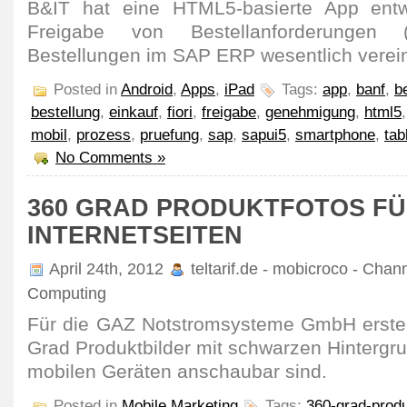
B&IT hat eine HTML5-basierte App entwi
Freigabe von Bestellanforderungen
Bestellungen im SAP ERP wesentlich verein
Posted in
Android
,
Apps
,
iPad
Tags:
app
,
banf
,
b
bestellung
,
einkauf
,
fiori
,
freigabe
,
genehmigung
,
html5
mobil
,
prozess
,
pruefung
,
sap
,
sapui5
,
smartphone
,
tab
No Comments »
360 GRAD PRODUKTFOTOS F
INTERNETSEITEN
April 24th, 2012
teltarif.de - mobicroco - Chan
Computing
Für die GAZ Notstromsysteme GmbH erstel
Grad Produktbilder mit schwarzen Hintergr
mobilen Geräten anschaubar sind.
Posted in
Mobile Marketing
Tags:
360-grad-produ