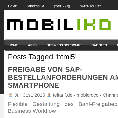
HOME
IMPRESSUM
[[ODLINKS]]
DATENSCHUTZ
HOME
APPS
BUSINESS SOFTWARE
GADGETS
Posts Tagged ‘html5’
SMARTPHONES & HANDYS
TABLET-PCS
VERTRÄGE & TAR
FREIGABE VON SAP-
BESTELLANFORDERUNGEN A
SMARTPHONE
Juli 31st, 2015
teltarif.de - mobicroco - Chann
Flexible Gestaltung des Banf-Freigabe
Business Workflow