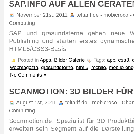
SAP.INFO AUF ALLEN GERÄTE
November 21st, 2011
teltarif.de - mobicroco -
Computing
SAP und grasundsterne gehen neue W
Publishing und starten erstes dynamisc
HTML5/CSS3-Basis
Posted in
Apps
,
Bilder Galerie
Tags:
app
,
css3
,
webmagazin
,
grasundsterne
,
html5
,
mobile
,
mobile-end
No Comments »
SCANMOTION: 3D BILDER FÜR
August 1st, 2011
teltarif.de - mobicroco - Cha
Computing
Scanmotion.de, Spezialist für 3D Produktb
erweitert sein Segment auf die Darstellun