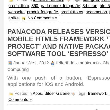
produktfoto
,
360-grad-produktfotografie
,
3d-scan
,
html5
webseite
,
produktfotografie
,
produktfotos
,
scanmotion
,
artikel
No Comments »
PANACODA RELEASES VERSION
MOBILE HTML5 FRAMEWORK ‘
PROJECT’ AND NATIVE PACKA
SOFTWARE TOOL ‘ESPRESSO’
Januar 31st, 2012
teltarif.de - mobicroco - Ch
Computing
With one push of a button, ‘Espresso’
applications for iOS and Android.
Posted in
Apps
,
Bilder Galerie
Tags:
framework
,
Comments »