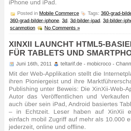
iPhone und iPad.
Posted in
Mobile Commerce
Tags:
360-grad-bild
360-grad-bilder-iphone
,
3d
,
3d-bilder-ipad
,
3d-bilder-ip
scanmotion
No Comments »
XINXII LAUNCHT HTML5-BASI
FÜR TABLETS UND SMARTPH
Juni 16th, 2011
teltarif.de - mobicroco - Chan
Mit der Web-Applikation stellt die Internetpl
ihren Pioniergeist und ihre Marktführerscha
Publishing unter Beweis: Die XinXii-Web-A
Autor das Veröffentlichen und Verkaufen
auch über sein iPad, Android basiertes Ta
– in Echtzeit. Leser haben auf XinXii 
einfach mobil Zugriff auf mehr als 10.000 
jederzeit, online und offline.