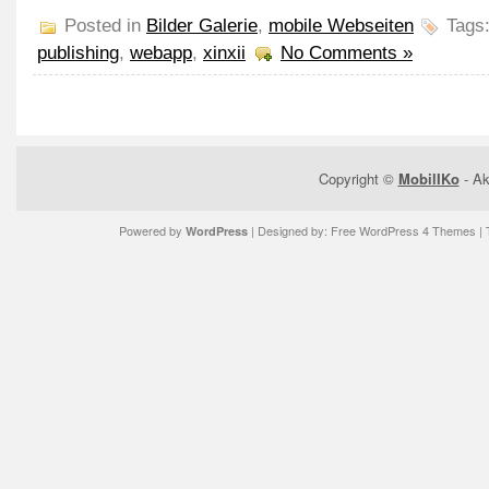
Posted in
Bilder Galerie
,
mobile Webseiten
Tags
publishing
,
webapp
,
xinxii
No Comments »
Copyright ©
MobilIKo
- Ak
Powered by
| Designed by:
Free WordPress 4 Themes
| 
WordPress